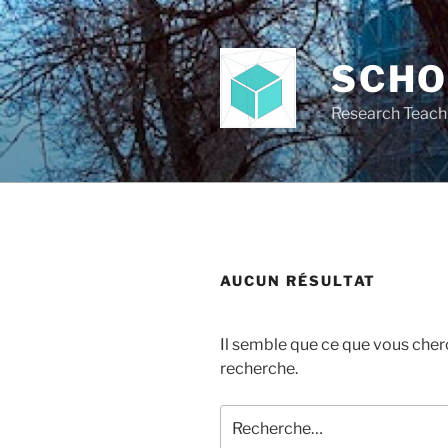
Aller
au
contenu
SCH
principal
Research Teach
AUCUN RÉSULTAT
Il semble que ce que vous cher
recherche.
Recherche
pour