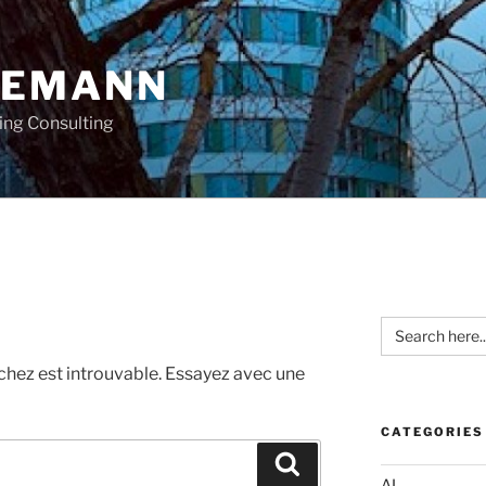
OEMANN
ing Consulting
Search
for:
chez est introuvable. Essayez avec une
CATEGORIES
Recherche
AI