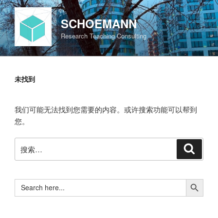
跳
至
SCHOEMANN
内
Research Teaching Consulting
容
未找到
我们可能无法找到您需要的内容。或许搜索功能可以帮到
您。
搜
搜
索
索：
搜索按钮
Search
for: