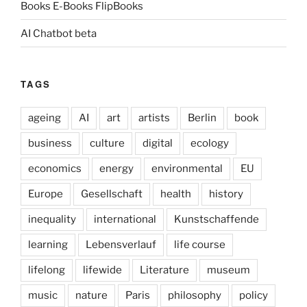
Books E-Books FlipBooks
AI Chatbot beta
TAGS
ageing
AI
art
artists
Berlin
book
business
culture
digital
ecology
economics
energy
environmental
EU
Europe
Gesellschaft
health
history
inequality
international
Kunstschaffende
learning
Lebensverlauf
life course
lifelong
lifewide
Literature
museum
music
nature
Paris
philosophy
policy