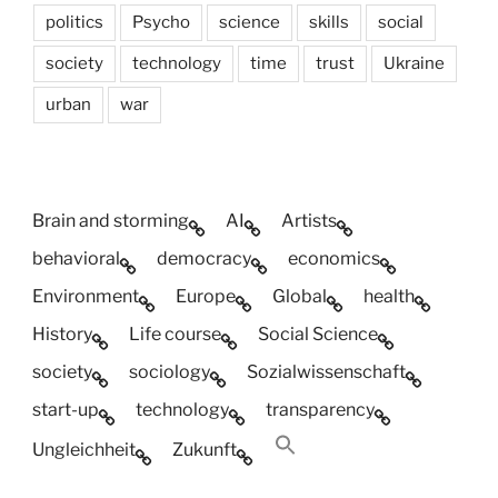
politics
Psycho
science
skills
social
society
technology
time
trust
Ukraine
urban
war
Brain and storming
AI
Artists
behavioral
democracy
economics
Environment
Europe
Global
health
History
Life course
Social Science
society
sociology
Sozialwissenschaft
start-up
technology
transparency
Ungleichheit
Zukunft