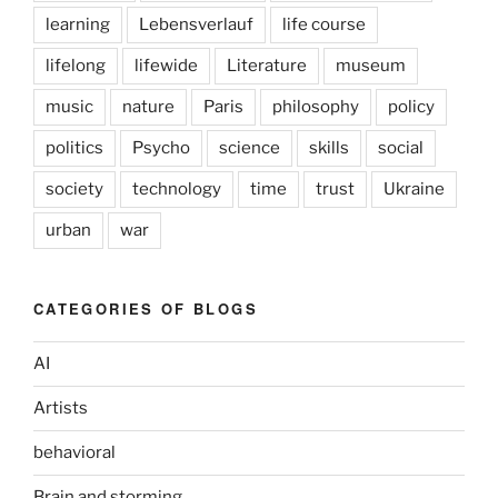
learning
Lebensverlauf
life course
lifelong
lifewide
Literature
museum
music
nature
Paris
philosophy
policy
politics
Psycho
science
skills
social
society
technology
time
trust
Ukraine
urban
war
CATEGORIES OF BLOGS
AI
Artists
behavioral
Brain and storming