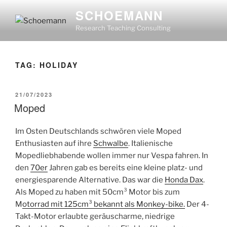
Skip
SCHOEMANN
to
Research Teaching Consulting
content
TAG:
HOLIDAY
POSTED
21/07/2023
ON
Moped
Im Osten Deutschlands schwören viele Moped
Enthusiasten auf ihre
Schwalbe
. Italienische
Mopedliebhabende wollen immer nur Vespa fahren. In
den
70er
Jahren gab es bereits eine kleine platz- und
energiesparende Alternative. Das war die
Honda Dax
.
Als Moped zu haben mit 50cm³ Motor bis zum
M
otorrad mit 125cm³
bekannt
als Monkey-bike.
Der 4-
Takt-Motor erlaubte geräuscharme, niedrige