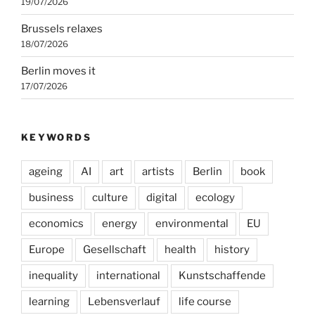
19/07/2026
Brussels relaxes
18/07/2026
Berlin moves it
17/07/2026
KEYWORDS
ageing
AI
art
artists
Berlin
book
business
culture
digital
ecology
economics
energy
environmental
EU
Europe
Gesellschaft
health
history
inequality
international
Kunstschaffende
learning
Lebensverlauf
life course