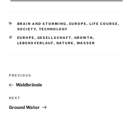
CATEGORIES
BRAIN AND STORMING
,
EUROPE
,
LIFE COURSE
,
SOCIETY
,
TECHNOLOGY
TAGS
EUROPE
,
GESELLSCHAFT
,
GROWTH
,
LEBENSVERLAUF
,
NATURE
,
WASSER
Post
Previous
PREVIOUS
navigation
Post
Waldbrände
Next
NEXT
Post
Ground Water