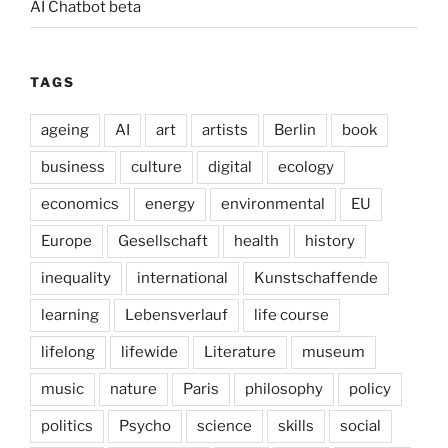
AI Chatbot beta
TAGS
ageing
AI
art
artists
Berlin
book
business
culture
digital
ecology
economics
energy
environmental
EU
Europe
Gesellschaft
health
history
inequality
international
Kunstschaffende
learning
Lebensverlauf
life course
lifelong
lifewide
Literature
museum
music
nature
Paris
philosophy
policy
politics
Psycho
science
skills
social