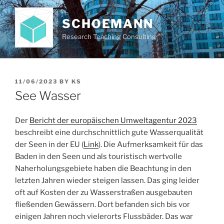
Skip
to
SCHOEMANN
content
Research Teaching Consulting
POSTED
11/06/2023
BY
KS
ON
See Wasser
Der
Bericht der europäischen Umweltagentur 2023
beschreibt eine durchschnittlich gute Wasserqualität
der Seen in der EU (
Link
). Die Aufmerksamkeit für das
Baden in den Seen und als touristisch wertvolle
Naherholungsgebiete haben die Beachtung in den
letzten Jahren wieder steigen lassen. Das ging leider
oft auf Kosten der zu Wasserstraßen ausgebauten
fließenden Gewässern. Dort befanden sich bis vor
einigen Jahren noch vielerorts Flussbäder. Das war