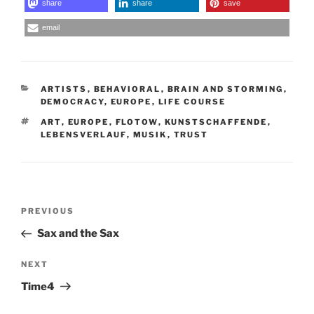
share
share
save
email
CATEGORIES
ARTISTS
,
BEHAVIORAL
,
BRAIN AND STORMING
,
DEMOCRACY
,
EUROPE
,
LIFE COURSE
TAGS
ART
,
EUROPE
,
FLOTOW
,
KUNSTSCHAFFENDE
,
LEBENSVERLAUF
,
MUSIK
,
TRUST
Post
Previous
PREVIOUS
navigation
Post
Sax and the Sax
Next
NEXT
Post
Time4