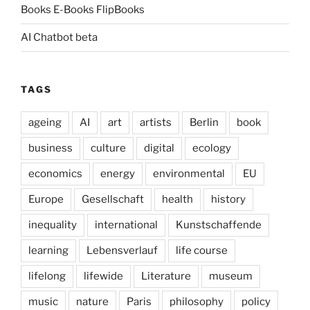
Books E-Books FlipBooks
AI Chatbot beta
TAGS
ageing
AI
art
artists
Berlin
book
business
culture
digital
ecology
economics
energy
environmental
EU
Europe
Gesellschaft
health
history
inequality
international
Kunstschaffende
learning
Lebensverlauf
life course
lifelong
lifewide
Literature
museum
music
nature
Paris
philosophy
policy