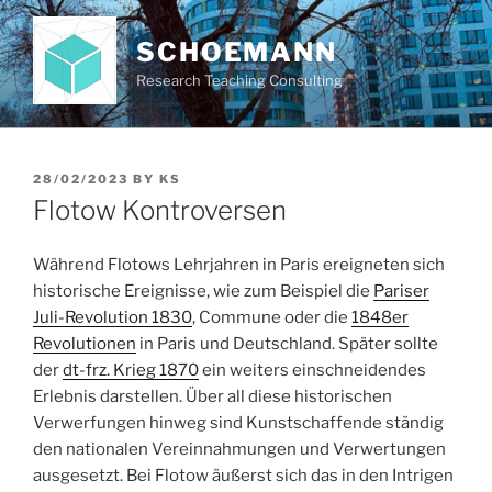
Skip
to
SCHOEMANN
content
Research Teaching Consulting
POSTED
28/02/2023
BY
KS
ON
Flotow Kontroversen
Während Flotows Lehrjahren in Paris ereigneten sich
historische Ereignisse, wie zum Beispiel die
Pariser
Juli-Revolution 1830
, Commune oder die
1848er
Revolutionen
in Paris und Deutschland. Später sollte
der
dt-frz. Krieg 1870
ein weiters einschneidendes
Erlebnis darstellen. Über all diese historischen
Verwerfungen hinweg sind Kunstschaffende ständig
den nationalen Vereinnahmungen und Verwertungen
ausgesetzt. Bei Flotow äußerst sich das in den Intrigen