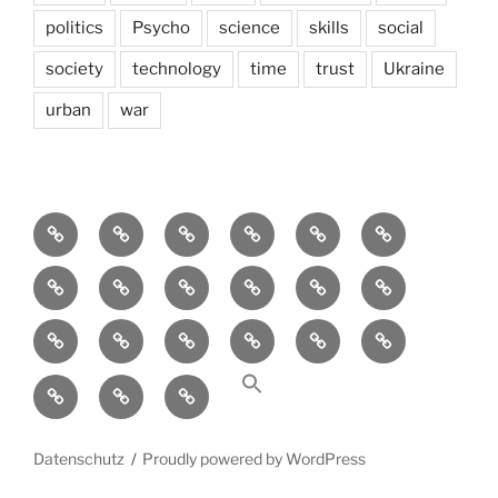
politics
Psycho
science
skills
social
society
technology
time
trust
Ukraine
urban
war
Brain
AI
Artists
behavioral
democracy
economics
and
Environment
Europe
Global
health
History
Life
storming
course
Social
society
sociology
Sozialwissenschaft
start-
technology
Science
up
transparency
Ungleichheit
Zukunft
Datenschutz
Proudly powered by WordPress