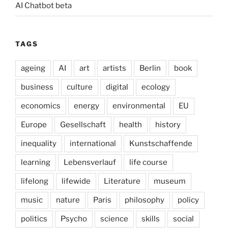
AI Chatbot beta
TAGS
ageing
AI
art
artists
Berlin
book
business
culture
digital
ecology
economics
energy
environmental
EU
Europe
Gesellschaft
health
history
inequality
international
Kunstschaffende
learning
Lebensverlauf
life course
lifelong
lifewide
Literature
museum
music
nature
Paris
philosophy
policy
politics
Psycho
science
skills
social