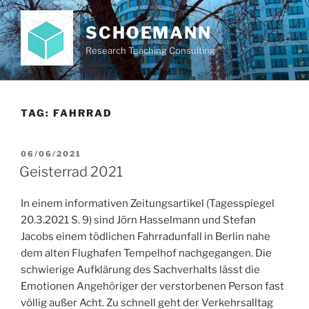
Skip
to
SCHOEMANN
content
Research Teaching Consulting
TAG:
FAHRRAD
POSTED
06/06/2021
ON
Geisterrad 2021
In einem informativen Zeitungsartikel (Tagesspiegel
20.3.2021 S. 9) sind Jörn Hasselmann und Stefan
Jacobs einem tödlichen Fahrradunfall in Berlin nahe
dem alten Flughafen Tempelhof nachgegangen. Die
schwierige Aufklärung des Sachverhalts lässt die
Emotionen Angehöriger der verstorbenen Person fast
völlig außer Acht. Zu schnell geht der Verkehrsalltag