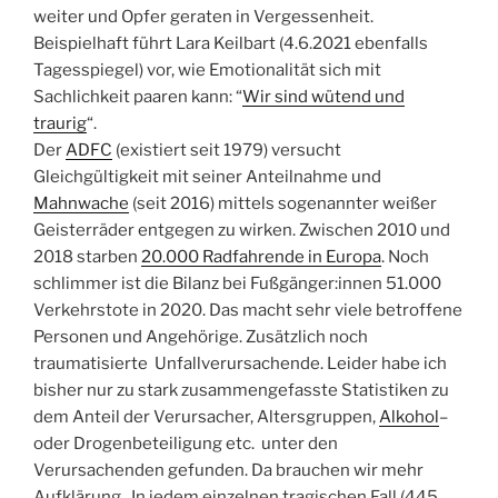
weiter und Opfer geraten in Vergessenheit.
Beispielhaft führt Lara Keilbart (4.6.2021 ebenfalls
Tagesspiegel) vor, wie Emotionalität sich mit
Sachlichkeit paaren kann: “
Wir sind wütend und
traurig
“.
Der
ADFC
(existiert seit 1979) versucht
Gleichgültigkeit mit seiner Anteilnahme und
Mahnwache
(seit 2016) mittels sogenannter weißer
Geisterräder entgegen zu wirken. Zwischen 2010 und
2018 starben
20.000 Radfahrende in Europa
. Noch
schlimmer ist die Bilanz bei Fußgänger:innen 51.000
Verkehrstote in 2020. Das macht sehr viele betroffene
Personen und Angehörige. Zusätzlich noch
traumatisierte Unfallverursachende. Leider habe ich
bisher nur zu stark zusammengefasste Statistiken zu
dem Anteil der Verursacher, Altersgruppen,
Alkohol
–
oder Drogenbeteiligung etc. unter den
Verursachenden gefunden. Da brauchen wir mehr
Aufklärung. In jedem einzelnen tragischen Fall (445