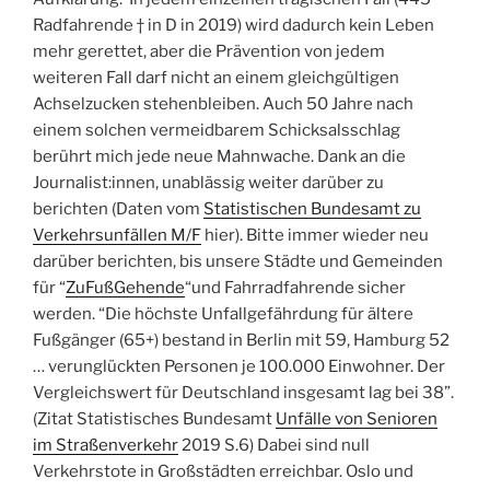
Radfahrende † in D in 2019) wird dadurch kein Leben
mehr gerettet, aber die Prävention von jedem
weiteren Fall darf nicht an einem gleichgültigen
Achselzucken stehenbleiben. Auch 50 Jahre nach
einem solchen vermeidbarem Schicksalsschlag
berührt mich jede neue Mahnwache. Dank an die
Journalist:innen, unablässig weiter darüber zu
berichten (Daten vom
Statistischen Bundesamt zu
Verkehrsunfällen M/F
hier). Bitte immer wieder neu
darüber berichten, bis unsere Städte und Gemeinden
für “
ZuFußGehende
“und Fahrradfahrende sicher
werden. “Die höchste Unfallgefährdung für ältere
Fußgänger (65+) bestand in Berlin mit 59, Hamburg 52
… verunglückten Personen je 100.000 Einwohner. Der
Vergleichswert für Deutschland insgesamt lag bei 38”.
(Zitat Statistisches Bundesamt
Unfälle von Senioren
im Straßenverkehr
2019 S.6) Dabei sind null
Verkehrstote in Großstädten erreichbar. Oslo und