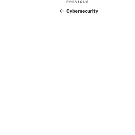
Previous
PREVIOUS
navigation
Post
Cybersecurity