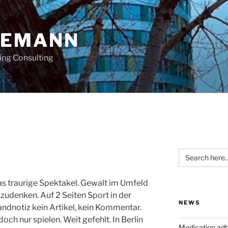
OEMANN
ing Consulting
Search
for:
as traurige Spektakel. Gewalt im Umfeld
udenken. Auf 2 Seiten Sport in der
NEWS
andnotiz kein Artikel, kein Kommentar.
 doch nur spielen. Weit gefehlt. In Berlin
Medication ad