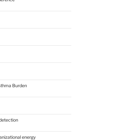
sthma Burden
detection
anizational energy