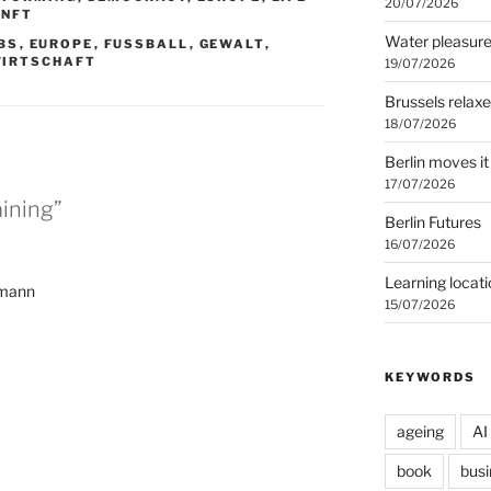
20/07/2026
UNFT
Water pleasur
BS
,
EUROPE
,
FUSSBALL
,
GEWALT
,
IRTSCHAFT
19/07/2026
Brussels relax
18/07/2026
Berlin moves it
17/07/2026
ining”
Berlin Futures
16/07/2026
Learning locat
emann
15/07/2026
KEYWORDS
ageing
AI
book
busi