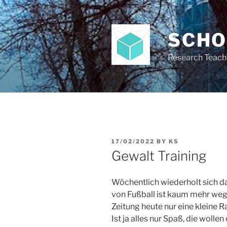
Skip
to
content
SCH
Research Teach
POSTED
17/02/2022
BY
KS
ON
Gewalt Training
Wöchentlich wiederholt sich d
von Fußball ist kaum mehr wegz
Zeitung heute nur eine kleine R
Ist ja alles nur Spaß, die wollen