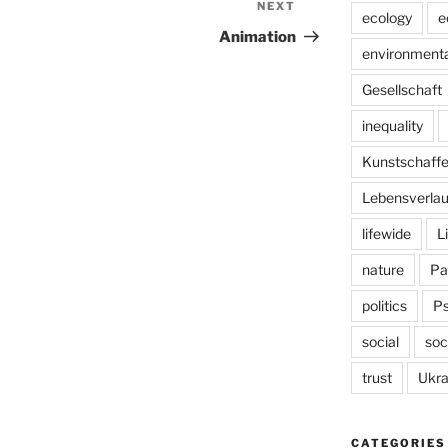
NEXT
Next
ecology
e
Post
Animation
environmenta
Gesellschaft
inequality
Kunstschaff
Lebensverlau
lifewide
L
nature
Pa
politics
P
social
soc
trust
Ukra
CATEGORIES