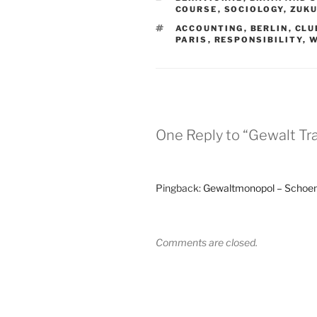
COURSE
,
SOCIOLOGY
,
ZUK
TAGS
ACCOUNTING
,
BERLIN
,
CLU
PARIS
,
RESPONSIBILITY
,
W
One Reply to “Gewalt Tra
Pingback:
Gewaltmonopol – Scho
Comments are closed.
Post