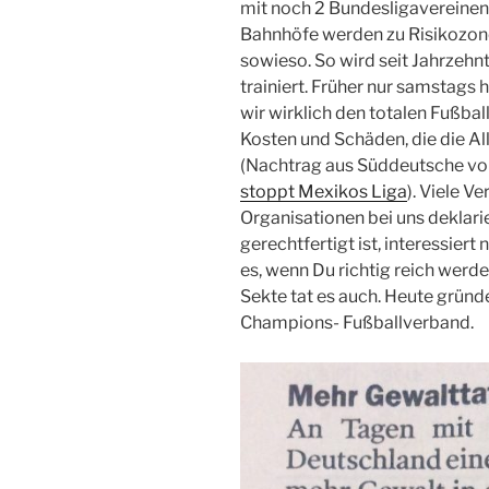
mit noch 2 Bundesligavereinen
Bahnhöfe werden zu Risikozone
sowieso. So wird seit Jahrzehn
trainiert. Früher nur samstags
wir wirklich den totalen Fußbal
Kosten und Schäden, die die A
(Nachtrag aus Süddeutsche vo
stoppt Mexikos Liga
). Viele V
Organisationen bei uns deklari
gerechtfertigt ist, interessier
es, wenn Du richtig reich werden
Sekte tat es auch. Heute gründ
Champions- Fußballverband.