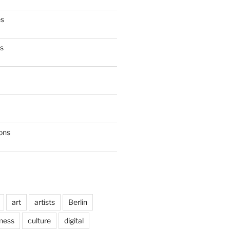
es
es
ions
art
artists
Berlin
ness
culture
digital