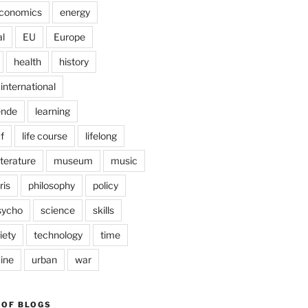
conomics
energy
l
EU
Europe
health
history
international
ende
learning
f
life course
lifelong
iterature
museum
music
ris
philosophy
policy
sycho
science
skills
iety
technology
time
ine
urban
war
 OF BLOGS