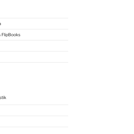
a
 FlipBooks
stik