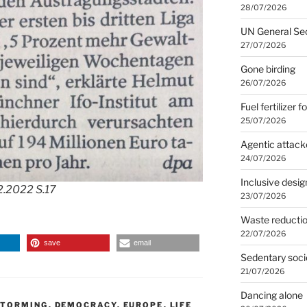
28/07/2026
UN General Se
27/07/2026
Gone birding
26/07/2026
Fuel fertilizer f
25/07/2026
Agentic attack
24/07/2026
Inclusive desig
2.2022 S.17
23/07/2026
Waste reducti
22/07/2026
save
email
Sedentary soci
21/07/2026
Dancing alone
STORMING
,
DEMOCRACY
,
EUROPE
,
LIFE