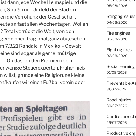
 ist dann jede Woche Heimspiel und die
05/08/2026
n, Straßen im Umfeld der Stadien
Stinging issues
ten die Verrohung der Gesellschaft
04/08/2026
 heute an fast allen Wochentagen. Wollen
l? Total verrückt die Welt, von den
Fire engines
llgemeinheit trägt mal ganz abgesehen
03/08/2026
m 7.3.21
Randale in Mexiko – Gewalt
Fighting fires
ereine sind sogar als gemeinnützige
02/08/2026
ert. Ob das bei den Prämien noch
Social learning
t nur wenige Steuerexperten. Früher hieß
01/08/2026
 willst, gründe eine Religion, ne kleine
en/kaufen wir einen Fußballverein oder
Preventable A
31/07/2026
Road injuries
30/07/2026
Cardiac arrest 
29/07/2026
Productive org