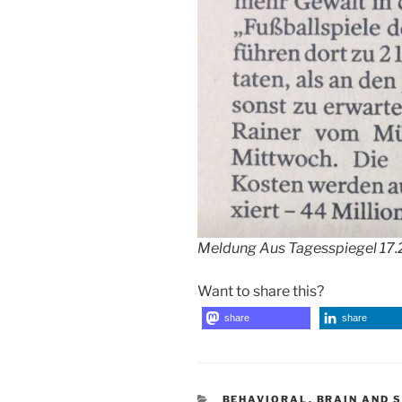
Meldung Aus Tagesspiegel 17.
Want to share this?
share
share
CATEGORIES
BEHAVIORAL
,
BRAIN AND 