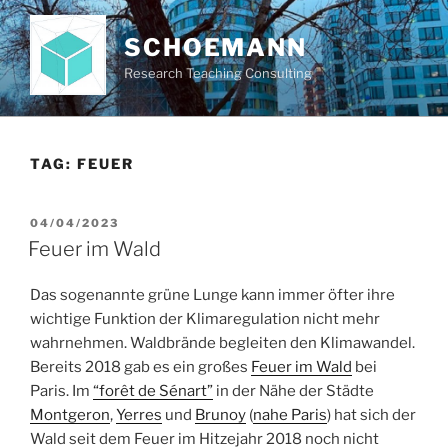
Skip
to
SCHOEMANN
content
Research Teaching Consulting
TAG:
FEUER
POSTED
04/04/2023
ON
Feuer im Wald
Das sogenannte grüne Lunge kann immer öfter ihre
wichtige Funktion der Klimaregulation nicht mehr
wahrnehmen. Waldbrände begleiten den Klimawandel.
Bereits 2018 gab es ein großes
Feuer im Wald
bei
Paris. Im
“forêt de Sénart”
in der Nähe der Städte
Montgeron
,
Yerres
und
Brunoy
(
nahe Paris
) hat sich der
Wald seit dem Feuer im Hitzejahr 2018 noch nicht