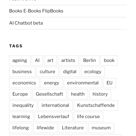
Books E-Books FlipBooks
AI Chatbot beta
TAGS
ageing
AI
art
artists
Berlin
book
business
culture
digital
ecology
economics
energy
environmental
EU
Europe
Gesellschaft
health
history
inequality
international
Kunstschaffende
learning
Lebensverlauf
life course
lifelong
lifewide
Literature
museum