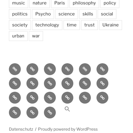
music
nature
Paris
philosophy
policy
politics
Psycho
science
skills
social
society
technology
time
trust
Ukraine
urban
war
Brain
AI
Artists
behavioral
democracy
economics
and
Environment
Europe
Global
health
History
Life
storming
course
Social
society
sociology
Sozialwissenschaft
start-
technology
Science
up
transparency
Ungleichheit
Zukunft
Datenschutz
Proudly powered by WordPress