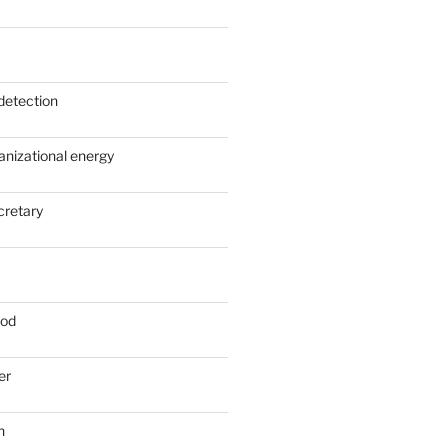
detection
anizational energy
cretary
ood
er
n