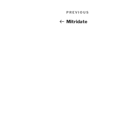
Post
Previous
PREVIOUS
navigation
Post
Mitridate