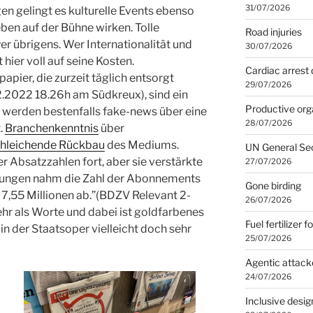
31/07/2026
en gelingt es kulturelle Events ebenso
eben auf der Bühne wirken. Tolle
Road injuries
er übrigens. Wer Internationalität und
30/07/2026
hier voll auf seine Kosten.
Cardiac arrest 
apier, die zurzeit täglich entsorgt
29/07/2026
.2022 18.26h am Südkreux), sind ein
Productive org
o werden bestenfalls fake-news über eine
28/07/2026
.
Branchenkenntnis
über
hleichende Rückbau
des Mediums.
UN General Se
er Absatzzahlen fort, aber sie verstärkte
27/07/2026
eitungen nahm die Zahl der Abonnements
Gone birding
7,55 Millionen ab.”(BDZV Relevant 2-
26/07/2026
ehr als Worte und dabei ist goldfarbenes
Fuel fertilizer f
in der Staatsoper vielleicht doch sehr
25/07/2026
Agentic attack
24/07/2026
Inclusive desig