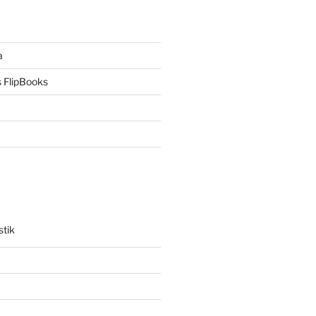
a
 FlipBooks
stik