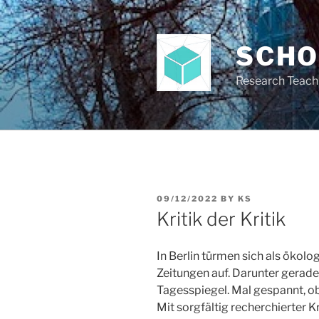
Skip
to
content
SCH
Research Teach
POSTED
09/12/2022
BY
KS
ON
Kritik der Kritik
In Berlin türmen sich als ökolo
Zeitungen auf. Darunter gerad
Tagesspiegel. Mal gespannt, ob
Mit sorgfältig recherchierter K