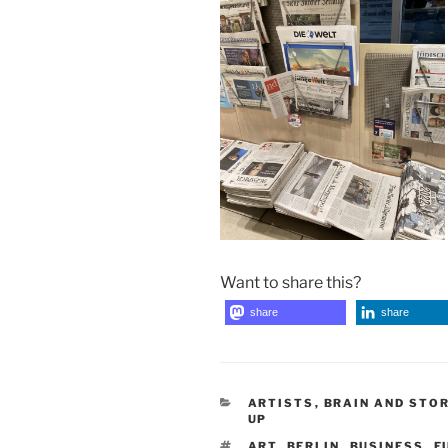
Want to share this?
share
share
CATEGORIES
ARTISTS
,
BRAIN AND STO
UP
TAGS
ART
,
BERLIN
,
BUSINESS
,
E