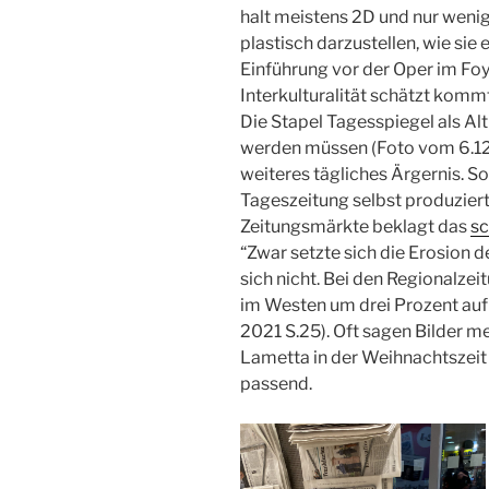
halt meistens 2D und nur wenig
plastisch darzustellen, wie sie 
Einführung vor der Oper im Foy
Interkulturalität schätzt kommt 
Die Stapel Tagesspiegel als Altp
werden müssen (Foto vom 6.12
weiteres tägliches Ärgernis. S
Tageszeitung selbst produziert
Zeitungsmärkte beklagt das
sc
“Zwar setzte sich die Erosion d
sich nicht. Bei den Regionalz
im Westen um drei Prozent auf 
2021 S.25). Oft sagen Bilder m
Lametta in der Weihnachtszeit 
passend.