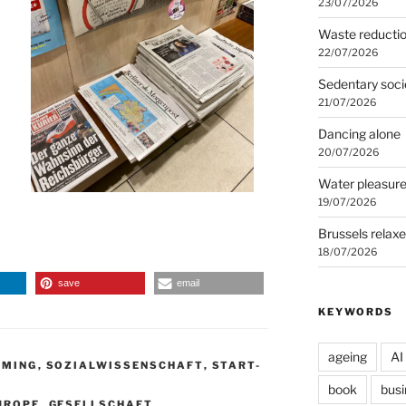
23/07/2026
Waste reducti
22/07/2026
Sedentary soci
21/07/2026
Dancing alone
20/07/2026
Water pleasur
19/07/2026
Brussels relax
18/07/2026
save
email
KEYWORDS
ageing
AI
RMING
,
SOZIALWISSENSCHAFT
,
START-
book
busi
UROPE
,
GESELLSCHAFT
,