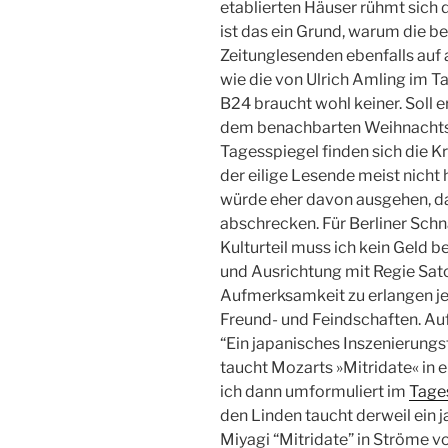
etablierten Häuser rühmt sich d
ist das ein Grund, warum die 
Zeitunglesenden ebenfalls auf 
wie die von Ulrich Amling im T
B24 braucht wohl keiner. Soll 
dem benachbarten Weihnachts
Tagesspiegel finden sich die Kr
der eilige Lesende meist nicht
würde eher davon ausgehen, da
abschrecken. Für Berliner Sch
Kulturteil muss ich kein Geld b
und Ausrichtung mit Regie Sato
Aufmerksamkeit zu erlangen jen
Freund- und Feindschaften. Auf
“Ein japanisches Inszenierung
taucht Mozarts »Mitridate« in 
ich dann umformuliert im
Tages
den Linden taucht derweil ein
Miyagi “Mitridate” in Ströme von