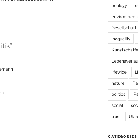
ecology
e
environmenta
Gesellschaft
inequality
itik”
Kunstschaff
Lebensverlau
oemann
lifewide
L
nature
Pa
nn
politics
P
social
soc
trust
Ukra
CATEGORIES