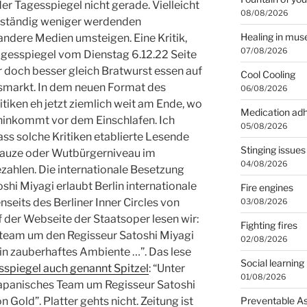
er Tagesspiegel nicht gerade. Vielleicht
08/08/2026
beständig weniger werdenden
Healing in mu
andere Medien umsteigen. Eine Kritik,
07/08/2026
agesspiegel vom Dienstag 6.12.22 Seite
er doch besser gleich Bratwurst essen auf
Cool Cooling
markt. In dem neuen Format des
06/08/2026
itiken eh jetzt ziemlich weit am Ende, wo
Medication ad
 hinkommt vor dem Einschlafen. Ich
05/08/2026
ss solche Kritiken etablierte Lesende
Stinging issues
nauze oder Wutbürgerniveau im
04/08/2026
ezahlen. Die internationale Besetzung
shi Miyagi erlaubt Berlin internationale
Fire engines
seits des Berliner Inner Circles von
03/08/2026
 der Webseite der Staatsoper lesen wir:
Fighting fires
steam um den Regisseur Satoshi Miyagi
02/08/2026
ein zauberhaftes Ambiente …”. Das lese
Social learning
spiegel auch genannt Spitzel
: “Unter
01/08/2026
 japanisches Team um Regisseur Satoshi
Preventable A
 Gold”. Platter gehts nicht. Zeitung ist