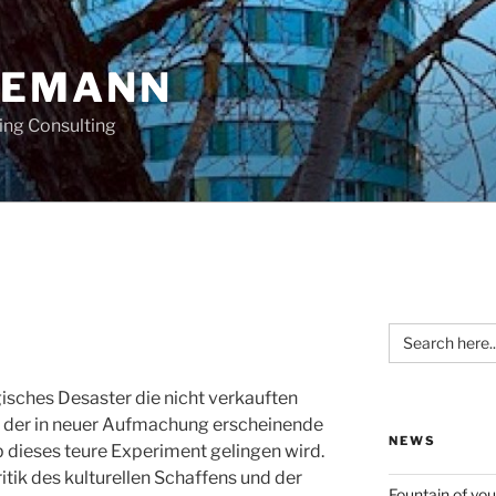
OEMANN
ing Consulting
Search
for:
gisches Desaster die nicht verkauften
e der in neuer Aufmachung erscheinende
NEWS
 dieses teure Experiment gelingen wird.
ritik des kulturellen Schaffens und der
Fountain of you