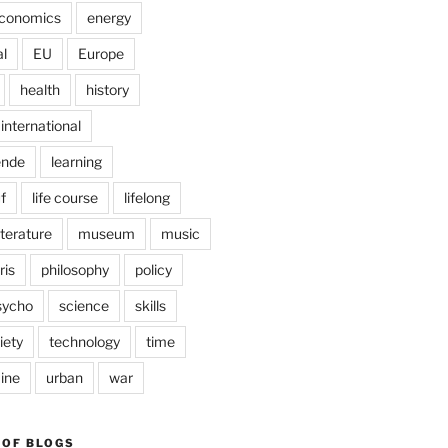
conomics
energy
l
EU
Europe
health
history
international
ende
learning
f
life course
lifelong
iterature
museum
music
ris
philosophy
policy
sycho
science
skills
iety
technology
time
ine
urban
war
 OF BLOGS