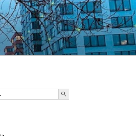
Search Button
th