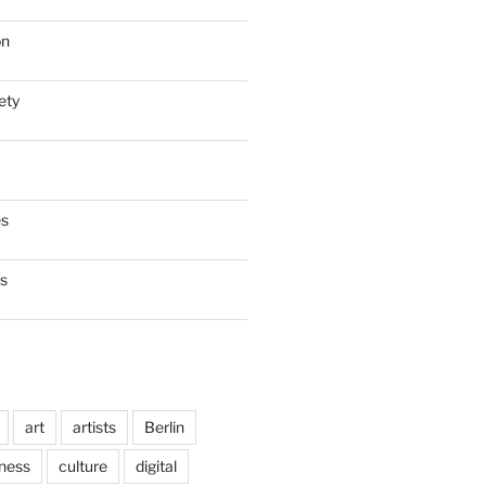
on
ety
es
es
art
artists
Berlin
ness
culture
digital