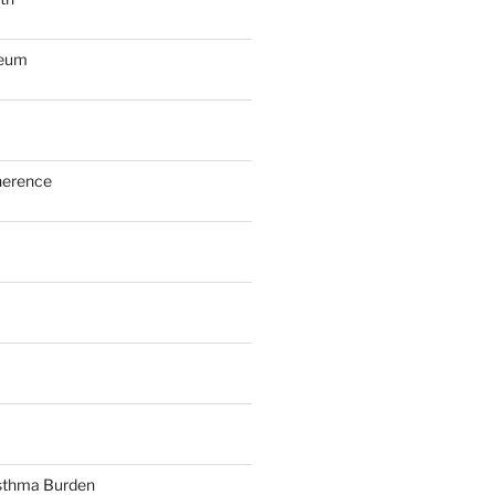
seum
herence
sthma Burden