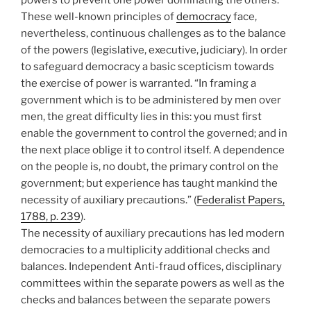
powers to prevent one power dominating the others.
These well-known principles of
democracy
face,
nevertheless, continuous challenges as to the balance
of the powers (legislative, executive, judiciary). In order
to safeguard democracy a basic scepticism towards
the exercise of power is warranted. “In framing a
government which is to be administered by men over
men, the great difficulty lies in this: you must first
enable the government to control the governed; and in
the next place oblige it to control itself. A dependence
on the people is, no doubt, the primary control on the
government; but experience has taught mankind the
necessity of auxiliary precautions.” (
Federalist Papers,
1788, p. 239
).
The necessity of auxiliary precautions has led modern
democracies to a multiplicity additional checks and
balances. Independent Anti-fraud offices, disciplinary
committees within the separate powers as well as the
checks and balances between the separate powers