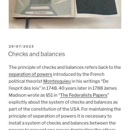
POSTED
29/07/2023
ON
Checks and balances
The principle of checks and balances refers back to the
separation of powers
introduced by the French
political theorist
Montesquieu
in his writings “De
l’esprit des loix” in 1748. 40 years later in 1788 James
Madison wrote as §51 in “
The Federalists Papers
”
explicitly about the system of checks and balances as
part of the constitution of the USA. For maintaining the
principle of separation of powers it is necessary to
install a system of checks and balances between the