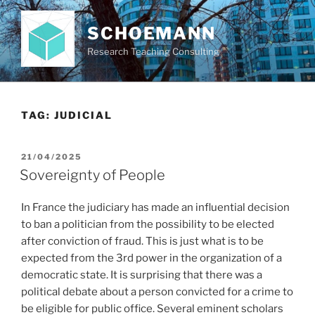
Skip
to
SCHOEMANN
content
Research Teaching Consulting
TAG:
JUDICIAL
POSTED
21/04/2025
ON
Sovereignty of People
In France the judiciary has made an influential decision
to ban a politician from the possibility to be elected
after conviction of fraud. This is just what is to be
expected from the 3rd power in the organization of a
democratic state. It is surprising that there was a
political debate about a person convicted for a crime to
be eligible for public office. Several eminent scholars