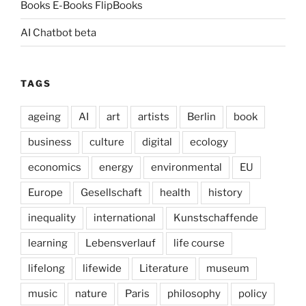
Books E-Books FlipBooks
AI Chatbot beta
TAGS
ageing
AI
art
artists
Berlin
book
business
culture
digital
ecology
economics
energy
environmental
EU
Europe
Gesellschaft
health
history
inequality
international
Kunstschaffende
learning
Lebensverlauf
life course
lifelong
lifewide
Literature
museum
music
nature
Paris
philosophy
policy