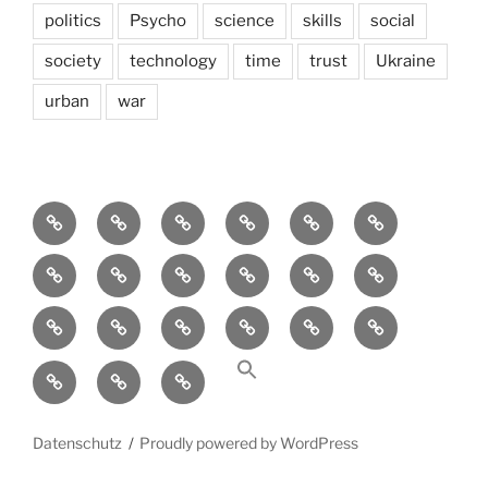
politics
Psycho
science
skills
social
society
technology
time
trust
Ukraine
urban
war
Brain
AI
Artists
behavioral
democracy
economics
and
Environment
Europe
Global
health
History
Life
storming
course
Social
society
sociology
Sozialwissenschaft
start-
technology
Science
up
transparency
Ungleichheit
Zukunft
Datenschutz
Proudly powered by WordPress