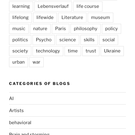
learning
Lebensverlauf
life course
lifelong
lifewide
Literature
museum
music
nature
Paris
philosophy
policy
politics
Psycho
science
skills
social
society
technology
time
trust
Ukraine
urban
war
CATEGORIES OF BLOGS
AI
Artists
behavioral
Brain and storming