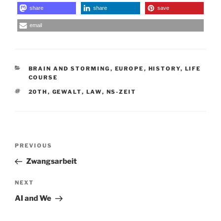
share
share
save
email
CATEGORIES
BRAIN AND STORMING
,
EUROPE
,
HISTORY
,
LIFE
COURSE
TAGS
20TH
,
GEWALT
,
LAW
,
NS-ZEIT
Post
Previous
PREVIOUS
navigation
Post
Zwangsarbeit
Next
NEXT
Post
AI and We