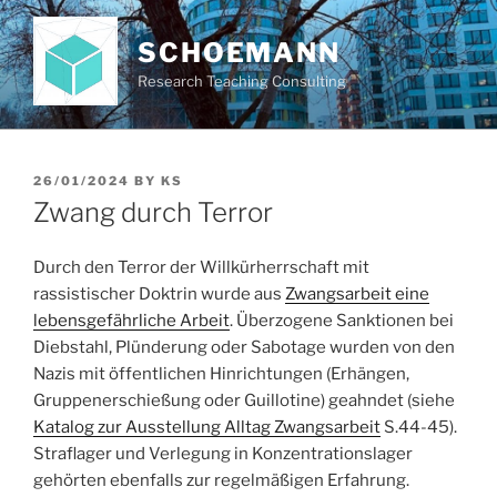
Skip
to
SCHOEMANN
content
Research Teaching Consulting
POSTED
26/01/2024
BY
KS
ON
Zwang durch Terror
Durch den Terror der Willkürherrschaft mit
rassistischer Doktrin wurde aus
Zwangsarbeit eine
lebensgefährliche Arbeit
. Überzogene Sanktionen bei
Diebstahl, Plünderung oder Sabotage wurden von den
Nazis mit öffentlichen Hinrichtungen (Erhängen,
Gruppenerschießung oder Guillotine) geahndet (siehe
Katalog zur Ausstellung Alltag Zwangsarbeit
S.44-45).
Straflager und Verlegung in Konzentrationslager
gehörten ebenfalls zur regelmäßigen Erfahrung.