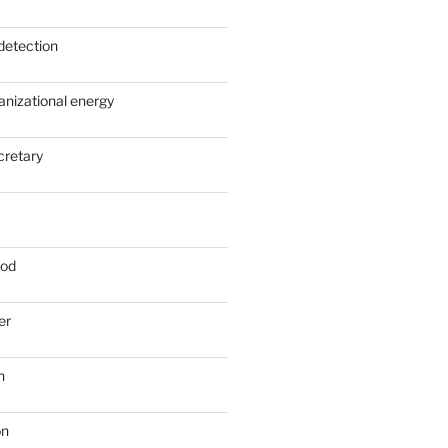
detection
anizational energy
cretary
ood
er
n
on