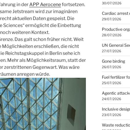
30/07/2026
rfahrung in der
APP Aerocene
fortsetzen.
tsame Jetstream wird zur imaginären
Cardiac arrest 
recht aktuellen Daten gespeist. Die
29/07/2026
e Sciences“ ermöglicht die Einbettung
Productive org
n noch weiteren Kontext.
28/07/2026
renze. Das galt schon früher nicht. Weit
UN General Se
 Möglichkeiten erschließen, die nicht
27/07/2026
ie Reichstagskuppel in Berlin sehe ich
en. Mehr als Möglichkeitsraum, statt der
Gone birding
er zerstrittenen Gegenwart. Was wäre
26/07/2026
 Träumen anregen würde.
Fuel fertilizer f
25/07/2026
Agentic attack
24/07/2026
Inclusive desig
23/07/2026
Waste reducti