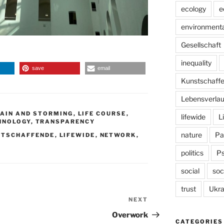
ecology
e
environmenta
Gesellschaft
inequality
save
email
Kunstschaff
Lebensverlau
AIN AND STORMING
,
LIFE COURSE
,
lifewide
L
HNOLOGY
,
TRANSPARENCY
nature
Pa
STSCHAFFENDE
,
LIFEWIDE
,
NETWORK
,
politics
P
social
soc
trust
Ukra
NEXT
Next
Post
Overwork
CATEGORIES