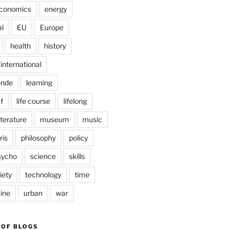
conomics
energy
l
EU
Europe
health
history
international
ende
learning
f
life course
lifelong
iterature
museum
music
ris
philosophy
policy
sycho
science
skills
iety
technology
time
ine
urban
war
 OF BLOGS