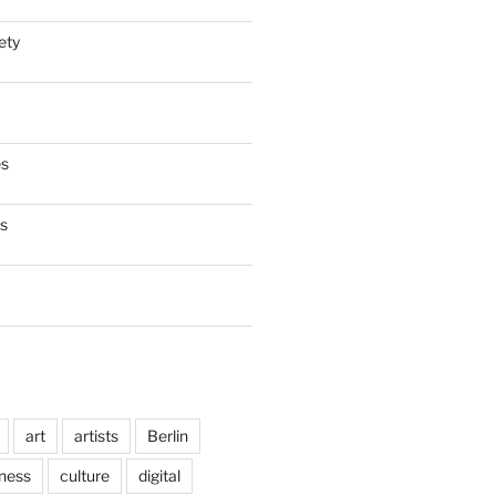
ety
es
es
art
artists
Berlin
ness
culture
digital