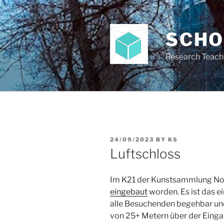
Skip
to
content
SCH
Research Teach
POSTED
24/09/2023
BY
KS
ON
Luftschloss
Im K21 der Kunstsammlung Nor
eingebaut
worden. Es ist das e
alle Besuchenden begehbar und 
von 25+ Metern über der Eingan