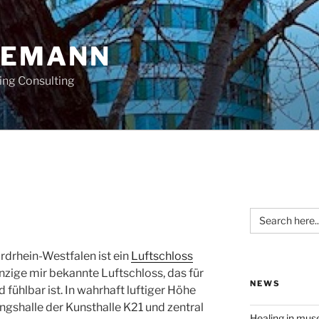
OEMANN
ing Consulting
Search
for:
drhein-Westfalen ist ein
Luftschloss
inzige mir bekannte Luftschloss, das für
NEWS
fühlbar ist. In wahrhaft luftiger Höhe
gshalle der Kunsthalle K21 und zentral
Healing in mu