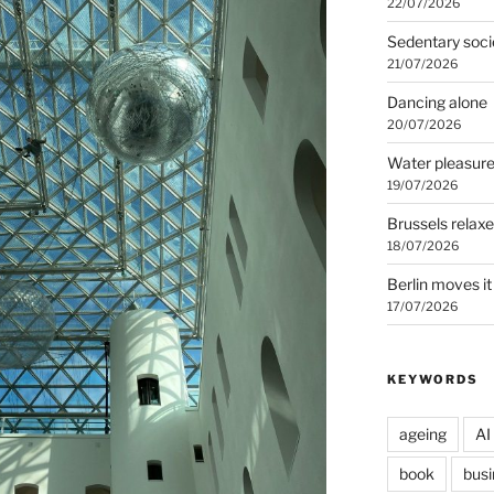
22/07/2026
Sedentary soci
21/07/2026
Dancing alone
20/07/2026
Water pleasur
19/07/2026
Brussels relax
18/07/2026
Berlin moves it
17/07/2026
KEYWORDS
ageing
AI
book
busi