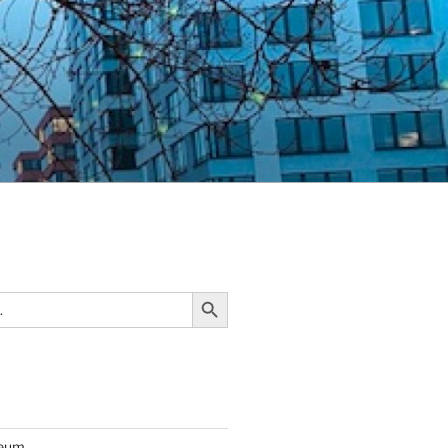
Search Button
seum