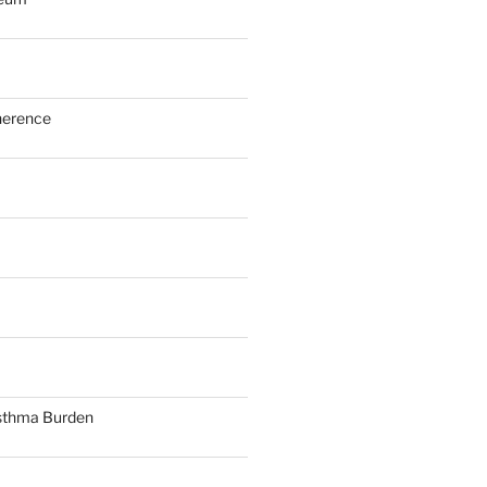
herence
sthma Burden