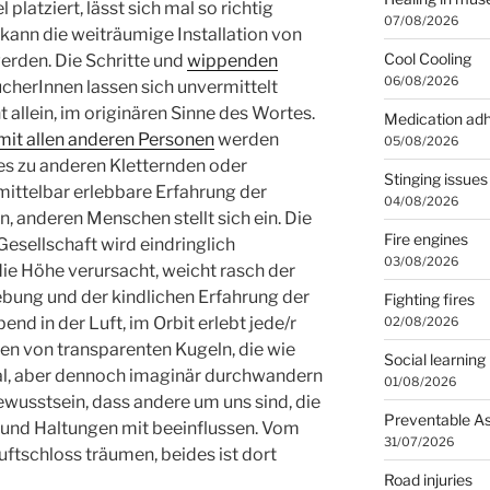
platziert, lässt sich mal so richtig
07/08/2026
ann die weiträumige Installation von
Cool Cooling
rden. Die Schritte und
wippenden
06/08/2026
cherInnen lassen sich unvermittelt
t allein, im originären Sinne des Wortes.
Medication ad
mit allen anderen Personen
werden
05/08/2026
s zu anderen Kletternden oder
Stinging issues
mittelbar erlebbare Erfahrung der
04/08/2026
 anderen Menschen stellt sich ein. Die
Fire engines
Gesellschaft wird eindringlich
03/08/2026
die Höhe verursacht, weicht rasch der
bung und der kindlichen Erfahrung der
Fighting fires
d in der Luft, im Orbit erlebt jede/r
02/08/2026
ten von transparenten Kugeln, die wie
Social learning
al, aber dennoch imaginär durchwandern
01/08/2026
ewusstsein, dass andere um uns sind, die
Preventable A
n und Haltungen mit beeinflussen. Vom
31/07/2026
ftschloss träumen, beides ist dort
Road injuries