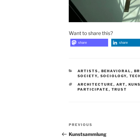
Want to share this?
share
share
CATEGORIES
ARTISTS
,
BEHAVIORAL
,
BR
SOCIETY
,
SOCIOLOGY
,
TEC
TAGS
ARCHITECTURE
,
ART
,
KUN
PARTICIPATE
,
TRUST
Post
Previous
PREVIOUS
navigation
Post
Kunstsammlung