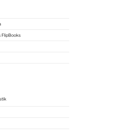
a
 FlipBooks
stik