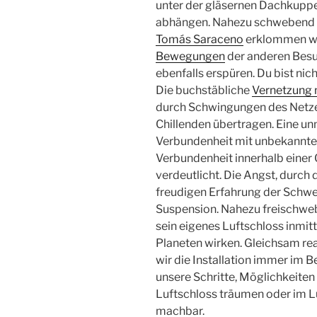
unter der gläsernen Dachkuppel 
abhängen. Nahezu schwebend k
Tomás Saraceno
erklommen we
Bewegungen
der anderen Besu
ebenfalls erspüren. Du bist nich
Die buchstäbliche
Vernetzung 
durch Schwingungen des Netze
Chillenden übertragen. Eine un
Verbundenheit mit unbekannten,
Verbundenheit innerhalb einer 
verdeutlicht. Die Angst, durch 
freudigen Erfahrung der Schwe
Suspension. Nahezu freischweben
sein eigenes Luftschloss inmit
Planeten wirken. Gleichsam re
wir die Installation immer im B
unsere Schritte, Möglichkeite
Luftschloss träumen oder im Lu
machbar.